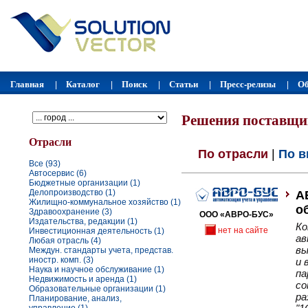
Главная
Каталог
Поиск
Статьи
Пресс-релизы
Об
|
|
|
|
|
Решения поставщи
Отрасли
По отрасли
|
По в
Все (93)
Автосервис (6)
Бюджетные организации (1)
Делопроизводство (1)
А
Жилищно-коммунальное хозяйство (1)
о
Здравоохранение (3)
ООО «АВРО-БУС»
Издательства, редакции (1)
Ко
нет на сайте
Инвестиционная деятельность (1)
ав
Любая отрасль (4)
вы
Междун. стандарты учета, представ.
иностр. комп. (3)
и 
Наука и научное обслуживание (1)
па
Недвижимость и аренда (1)
со
Образовательные организации (1)
ра
Планирование, анализ,