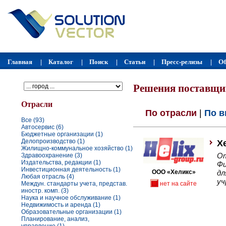
Главная
Каталог
Поиск
Статьи
Пресс-релизы
Об
|
|
|
|
|
Решения поставщи
Отрасли
По отрасли
|
По в
Все (93)
Автосервис (6)
Бюджетные организации (1)
Делопроизводство (1)
Х
Жилищно-коммунальное хозяйство (1)
От
Здравоохранение (3)
Издательства, редакции (1)
Фи
Инвестиционная деятельность (1)
ООО «Хеликс»
д
Любая отрасль (4)
уч
Междун. стандарты учета, представ.
нет на сайте
иностр. комп. (3)
Наука и научное обслуживание (1)
Недвижимость и аренда (1)
Образовательные организации (1)
Планирование, анализ,