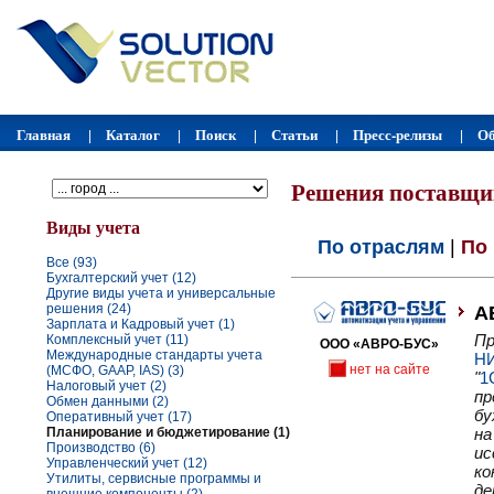
Главная
Каталог
Поиск
Статьи
Пресс-релизы
Об
|
|
|
|
|
Решения поставщи
Виды учета
По отраслям
|
По 
Все (93)
Бухгалтерский учет (12)
Другие виды учета и универсальные
решения (24)
А
Зарплата и Кадровый учет (1)
Пр
Комплексный учет (11)
ООО «АВРО-БУС»
Международные стандарты учета
Н
нет на сайте
(МСФО, GAAP, IAS) (3)
"
1
Налоговый учет (2)
пр
Обмен данными (2)
бу
Оперативный учет (17)
Планирование и бюджетирование (1)
на
Производство (6)
ис
Управленческий учет (12)
ко
Утилиты, сервисные программы и
де