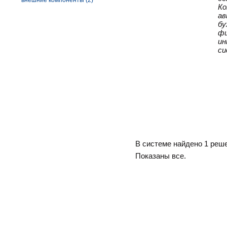
внешние компоненты (2)
Ко
ав
бу
фи
ин
си
В системе найдено 1 реш
Показаны все.