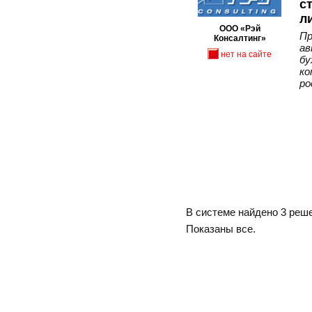
с
л
ООО «Рэй
Пр
Консалтинг»
ав
нет на сайте
бу
ко
ро
В системе найдено 3 реш
Показаны все.