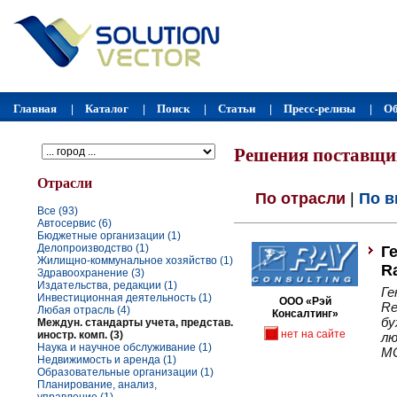
Главная
Каталог
Поиск
Статьи
Пресс-релизы
Об
|
|
|
|
|
Решения поставщи
Отрасли
По отрасли
|
По в
Все (93)
Автосервис (6)
Бюджетные организации (1)
Делопроизводство (1)
Г
Жилищно-коммунальное хозяйство (1)
R
Здравоохранение (3)
Издательства, редакции (1)
Ге
Инвестиционная деятельность (1)
ООО «Рэй
Re
Любая отрасль (4)
Консалтинг»
бу
Междун. стандарты учета, представ.
нет на сайте
иностр. комп. (3)
лю
Наука и научное обслуживание (1)
МС
Недвижимость и аренда (1)
Образовательные организации (1)
Планирование, анализ,