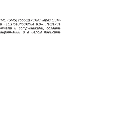
СМС (SMS) сообщениями через GSM-
и «1С:Предприятие 8.0». Решение
ентами и сотрудниками, создать
 информации и в целом повысить