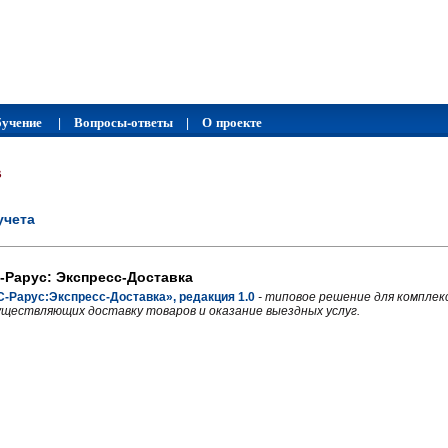
учение
Вопросы-ответы
О проекте
|
|
в
учета
-Рарус: Экспресс-Доставка
С-Рарус:Экспресс-Доставка», редакция 1.0
- типовое решение для компле
уществляющих доставку товаров и оказание выездных услуг.