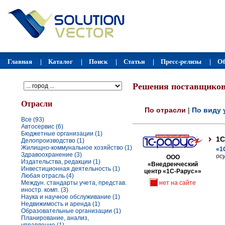
Главная
Каталог
Поиск
Статьи
Пресс-релизы
Об
|
|
|
|
|
Решения поставщико
Отрасли
По отрасли
|
По виду 
Все (93)
Автосервис (6)
Бюджетные организации (1)
1С
Делопроизводство (1)
Жилищно-коммунальное хозяйство (1)
«1
Здравоохранение (3)
ос
ООО
Издательства, редакции (1)
«Внедренческий
Инвестиционная деятельность (1)
центр «1С-Рарус»»
Любая отрасль (4)
Междун. стандарты учета, представ.
нет на сайте
иностр. комп. (3)
Наука и научное обслуживание (1)
Недвижимость и аренда (1)
Образовательные организации (1)
Планирование, анализ,