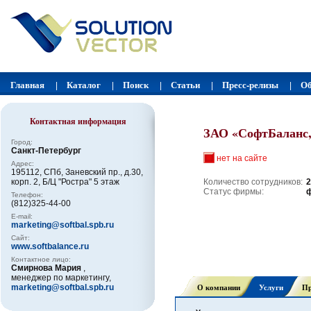
Главная
Каталог
Поиск
Статьи
Пресс-релизы
Об
|
|
|
|
|
Контактная информация
ЗАО «СофтБаланс,
Город:
Санкт-Петербург
нет на сайте
Адрес:
195112, СПб, Заневский пр., д.30,
корп. 2, Б/Ц "Ростра" 5 этаж
Количество сотрудников:
2
Статус фирмы:
Телефон:
(812)325-44-00
E-mail:
marketing@softbal.spb.ru
Сайт:
www.softbalance.ru
Контактное лицо:
Смирнова Мария
,
менеджер по маркетингу,
О компании
Услуги
Пр
marketing@softbal.spb.ru