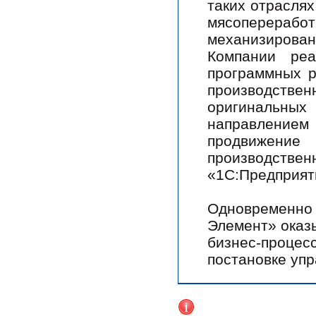
таких отраслях
мясоперер
механизиров
Компании ре
программных 
производстве
оригинальных
направлени
продвижение
производст
«1С:Предприят
Одновременно
Элемент» оказ
бизнес-проц
постановке упр