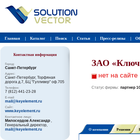
Главная
Каталог
Поиск
Статьи
Пресс-релизы
Об
|
|
|
|
|
Контактная информация
ЗАО «Ключ
Город:
Санкт-Петербург
нет на сайте
Адрес:
Санкт-Петербург, Торфяная
дорога д.7, БЦ "Гулливер" оф.705
Статус фирмы:
партнер 1
Телефон:
7 (812) 441-23-28
E-mail:
mail@keyelement.ru
Сайт:
www.keyelement.ru
Контактное лицо:
Милосердов Александр
,
Генеральный директор,
О компании
Решения
mail@keyelement.ru