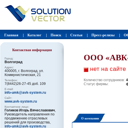
Главная
Каталог
Поиск
Статьи
Пресс-релизы
Об
|
|
|
|
|
Контактная информация
ООО «АВК-
Город:
Волгоград
нет на сайте
Адрес:
400005, г. Волгоград, ул.
Коммунистическая, 21
Количество сотрудников:
4
Телефон:
7(8442)26-27-45 доб. 109
Статус фирмы:
E-mail:
info-umk@avk-system.ru
Сайт:
www.avk-system.ru
Контактное лицо:
Голиков Игорь Вячеславович
,
Руководитель направления по
О компании
продвижению отраслевых
решений для производства,
info-umk@avk-system.ru