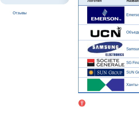
Логотип
Назван
Отзывы
Emerson
Объеди
Samsung
SG Fin
SUN G
Ханты-