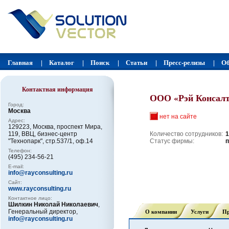
Главная
Каталог
Поиск
Статьи
Пресс-релизы
Об
|
|
|
|
|
Контактная информация
ООО «Рэй Консал
Город:
Москва
нет на сайте
Адрес:
129223, Москва, проспект Мира,
119, ВВЦ, бизнес-центр
Количество сотрудников:
1
"Технопарк", стр.537/1, оф.14
Статус фирмы:
п
Телефон:
(495) 234-56-21
E-mail:
info@rayconsulting.ru
Сайт:
www.rayconsulting.ru
Контактное лицо:
Шилкин Николай Николаевич
,
О компании
Услуги
П
Генеральный директор,
info@rayconsulting.ru