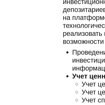
инвестицион
депозитарие
на платформ
технологиче
реализовать
возможности 
Проведени
инвестиц
информац
Учет цен
Учет ц
Учет ц
Учет с