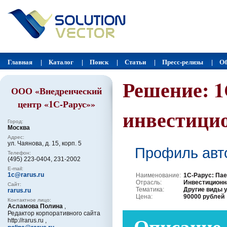
Главная
Каталог
Поиск
Статьи
Пресс-релизы
Об
|
|
|
|
|
Решение: 1
ООО «Внедренческий
центр «1С-Рарус»»
инвестици
Город:
Москва
Адрес:
ул. Чаянова, д. 15, корп. 5
Профиль авт
Телефон:
(495) 223-0404, 231-2002
E-mail:
1c@rarus.ru
Наименование:
1С-Рарус: Па
Отрасль:
Инвестиционн
Сайт:
Тематика:
Другие виды 
rarus.ru
Цена:
90000 рублей
Контактное лицо:
Асламова Полина
,
Редактор корпоративного сайта
Описание
http://rarus.ru ,