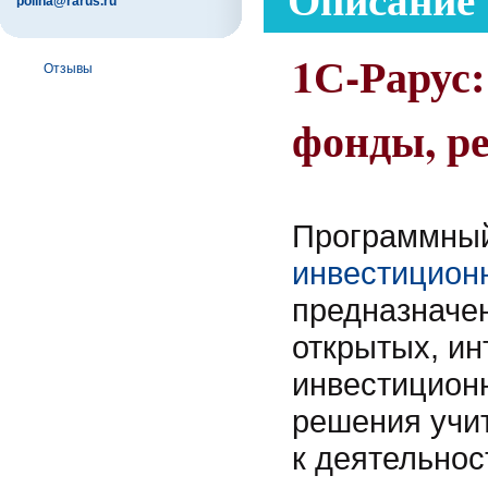
polina@rarus.ru
1С-Рарус
Отзывы
фонды, р
Программный
инвестицион
предназначен
открытых, и
инвестиционн
решения учи
к деятельно