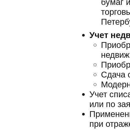
бумаг 
торгов
Петерб
Учет нед
Приобр
недвиж
Приобр
Сдача 
Модерн
Учет спис
или по за
Применени
при отраж