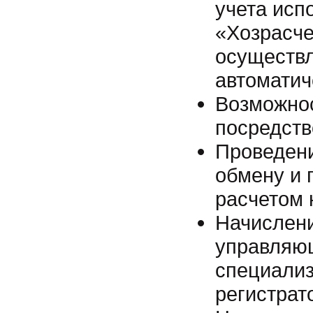
учета исп
«Хозрасче
осуществл
автоматич
Возможнос
посредств
Проведени
обмену и 
расчетом 
Начислени
управляющ
специализ
регистрат