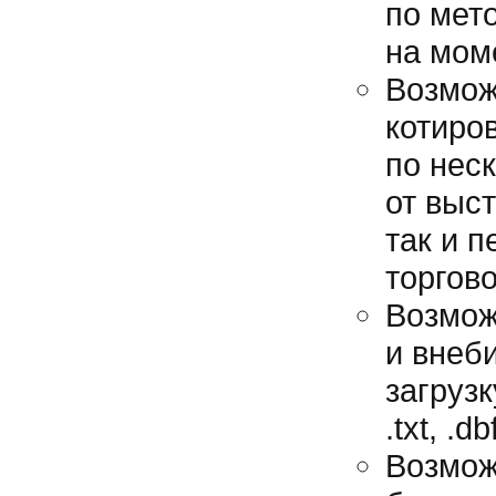
по мет
на мом
Возмож
котиро
по нес
от выс
так и 
торгов
Возмож
и внеб
загруз
.txt, .db
Возмож