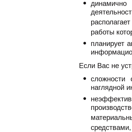
динамично 
деятельност
располагае
работы кото
планирует а
информацио
Если Вас не ус
сложности 
наглядной и
неэффек
производств
материаль
средствами,