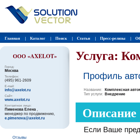
Главная
Каталог
Поиск
Статьи
Пресс-релизы
Об
|
|
|
|
|
Услуга: Ко
ООО «AXELOT»
Город:
Москва
Профиль авт
Телефон:
(495) 961-2609
E-mail:
Название:
Комплексная авто
info@axelot.ru
Тип услуги:
Внедрение
Сайт:
www.axelot.ru
Описание
Контактное лицо:
Пименова Елена
,
менеджер по продвижению,
e.pimenova@axelot.ru
Если Ваше пред
Отзывы