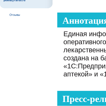
polina@rarus.ru
Отзывы
Аннотаци
Единая инфо
оперативного
лекарственн
создана на 
«1С:Предпри
аптекой» и «
Пресс-рел