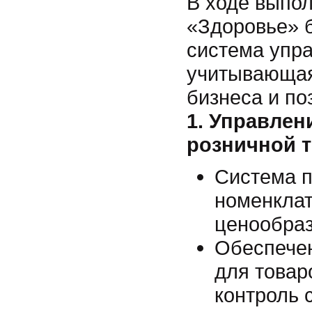
В ходе выпо
«Здоровье» 
система упр
учитывающая
бизнеса и п
1. Управлен
розничной 
Система п
номенклат
ценообраз
Обеспечен
для товар
контроль 