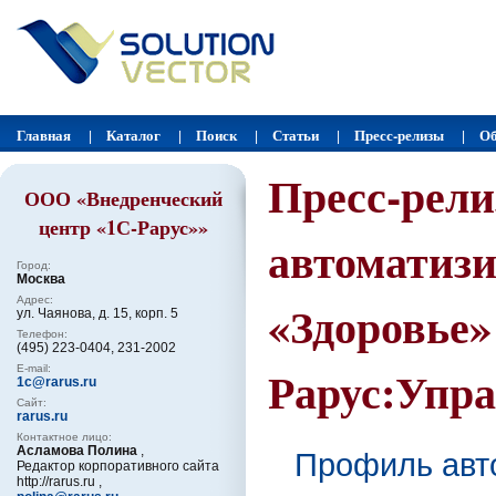
Главная
Каталог
Поиск
Статьи
Пресс-релизы
Об
|
|
|
|
|
Пресс-рели
ООО «Внедренческий
центр «1С-Рарус»»
автоматиз
Город:
Москва
Адрес:
«Здоровье»
ул. Чаянова, д. 15, корп. 5
Телефон:
(495) 223-0404, 231-2002
Рарус:Упр
E-mail:
1c@rarus.ru
Сайт:
rarus.ru
Контактное лицо:
Асламова Полина
,
Профиль авт
Редактор корпоративного сайта
http://rarus.ru ,