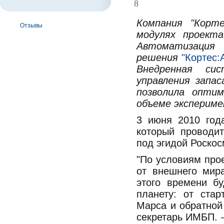
8
Компания "Корте
Отзывы
модулях проект
Автоматизация
решения
"Кортес:
Внедренная си
управления запа
позволила оптим
объеме экспериме
3 июня 2010 год
который проводи
под эгидой Роскос
"По условиям про
от внешнего мира
этого времени б
планету: от ста
Марса и обратной
секретарь ИМБП. –