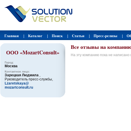
Главная
Каталог
Поиск
Статьи
Пресс-релизы
Об
|
|
|
|
|
Все отзывы на компани
ООО «MozartConsult»
На эту компанию пока не написано 
Город:
Москва
Контактное лицо:
Зарецкая Людмила
,
Руководитель пресс-службы,
Lzaretskaya@
mozartconsult.ru