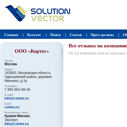
Главная
Каталог
Поиск
Статьи
Пресс-релизы
Об
|
|
|
|
|
Все отзывы на компани
ООО «Кортес»
На эту компанию пока не написано 
Город:
Москва
Адрес:
143063, Московская область,
Одинцовский район, деревня
Ивонино, д.1в
Телефон:
7 495 662-98-46
E-mail:
info@cortes.ru
Сайт:
cortes.ru
Контактное лицо:
Куркин Михаил
,
Эксперт,
info@cortes.ru